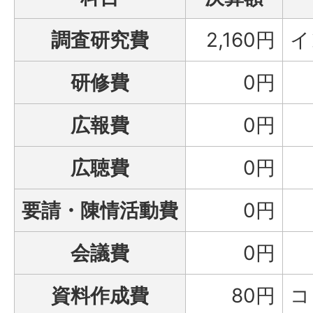
調査研究費
2,160円
イ
研修費
0円
広報費
0円
広聴費
0円
要請・陳情活動費
0円
会議費
0円
資料作成費
80円
コ