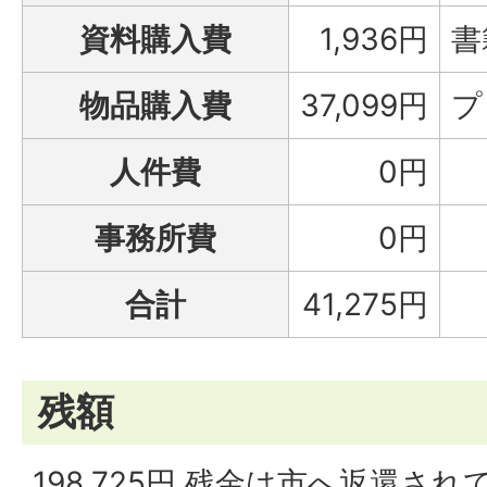
資料購入費
1,936円
書
物品購入費
37,099円
プ
人件費
0円
事務所費
0円
合計
41,275円
残額
198,725円 残金は市へ返還さ