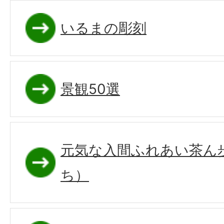
いるまの彫刻
景観50選
元気な入間ふれあい茶ん
ち）