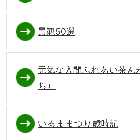
景観50選
元気な入間ふれあい茶ん
ち）
いるままつり歳時記