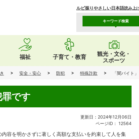
ルビ振り
やさしい日本語
読み上
キーワード検索
観光・文化・
福祉
子育て・教育
スポーツ
き
安全・安心
防犯
特殊詐欺
「闇バイト」
犯罪です
更新日：2024年12月06日
ページID：
12564
の内容を明かさずに著しく高額な支払いを約束して人を集