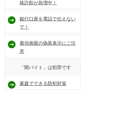
殊詐欺が急増中！
銀行口座を電話で伝えない
で！
着信画面の偽装表示にご注
意
「闇バイト」は犯罪です
家庭でできる防犯対策