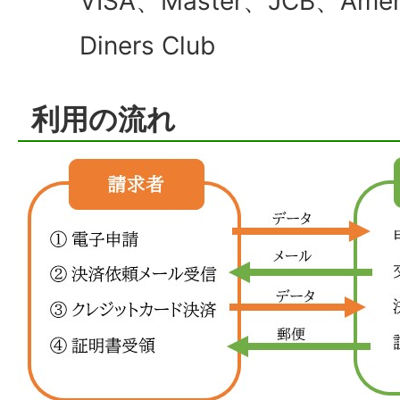
VISA、Master、JCB、Ameri
Diners Club
利用の流れ