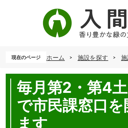
ホーム
施設を探す
施
現在のページ
毎月第2・第4
で市民課窓口を
ます