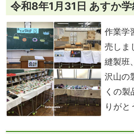
令和8年1月31日 あすか
作業学
売しま
縫製班
沢山の
くの製
りがと