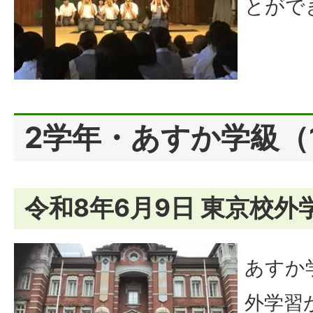
とがで
2学年・あすか学級（1
令和8年6月9日 東京校外
あすか
外学習