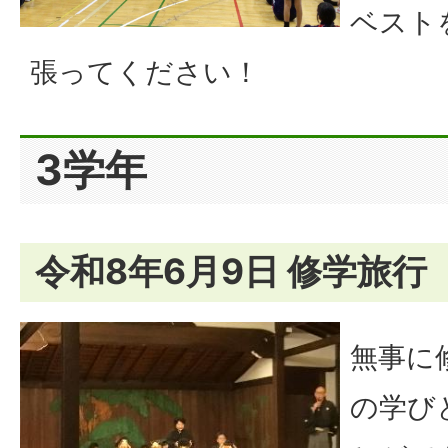
ベスト
張ってください！
3学年
令和8年6月9日 修学旅行
無事に
の学び