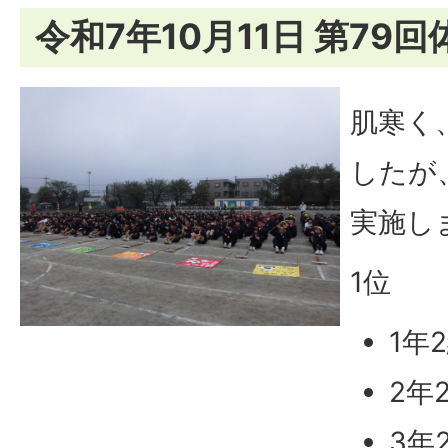
令和7年10月11日 第79
肌寒く
したが
実施し
1位
1年
2年
3年