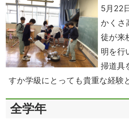
5月2
かくさ
徒が来
明を行
掃道具
すか学級にとっても貴重な経験
全学年