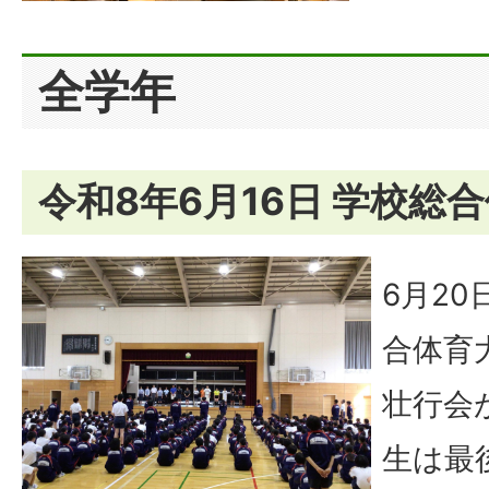
全学年
令和8年6月16日 学校総
6月2
合体育
壮行会
生は最