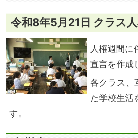
令和8年5月21日 クラス
人権週間に
宣言を作成
各クラス、
た学校生活
す。