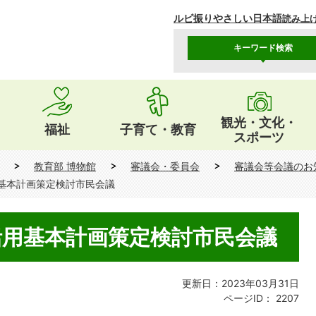
ルビ振り
やさしい日本語
読み上
キーワード検索
観光・文化・
福祉
子育て・教育
スポーツ
教育部 博物館
審議会・委員会
審議会等会議のお
基本計画策定検討市民会議
活用基本計画策定検討市民会議
更新日：2023年03月31日
ページID：
2207