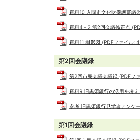
資料10 入間市文化財保護審議委員会
資料4－2 第2回会議修正点 (PDF
資料11 樹形図 (PDFファイル: 49
第2回会議録
第2回市民会議会議録 (PDFファイル
資料9 旧黒須銀行の活用を考えるワ
参考 旧黒須銀行見学者アンケート集
第1回会議録