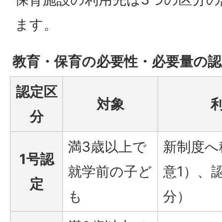
ます。
教育・保育の必要性・必要量の認
認定区
対象
分
満3歳以上で
新制度へ
1号認
就学前の子ど
意1）、
定
も
分）