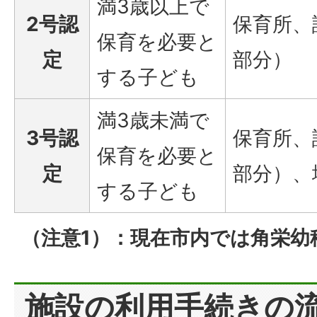
満3歳以上で
2号認
保育所、
保育を必要と
定
部分）
する子ども
満3歳未満で
3号認
保育所、
保育を必要と
定
部分）、
する子ども
（注意1）：現在市内では角栄幼
施設の利用手続きの