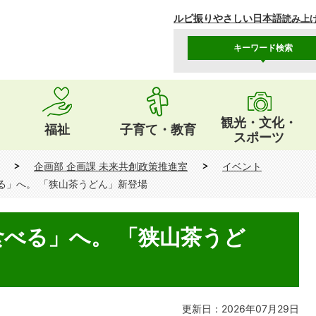
ルビ振り
やさしい日本語
読み上
キーワード検索
観光・文化・
福祉
子育て・教育
スポーツ
企画部 企画課 未来共創政策推進室
イベント
る」へ。 「狭山茶うどん」新登場
べる」へ。 「狭山茶うど
更新日：2026年07月29日