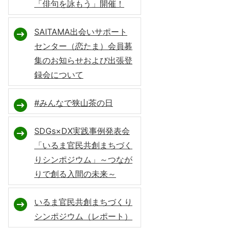
「俳句を詠もう」開催！
SAITAMA出会いサポート
センター（恋たま）会員募
集のお知らせおよび出張登
録会について
#みんなで狭山茶の日
SDGs×DX実践事例発表会
「いるま官民共創まちづく
りシンポジウム」～つなが
りで創る入間の未来～
いるま官民共創まちづくり
シンポジウム（レポート）