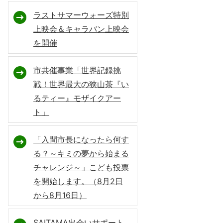
ラストサマーウォーズ特別
上映会＆キャラバン上映会
を開催
市共催事業「世界記録挑
戦！世界最大の狭山茶『い
るティー』モザイクアー
ト」
「入間市長になったら何す
る？～キミの夢から始まる
チャレンジ～」こども投票
を開始します。（8月2日
から8月16日）
SAITAMA出会いサポート