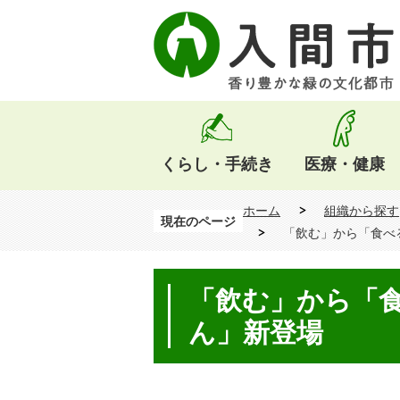
くらし・手続き
医療・健康
ホーム
組織から探す
現在のページ
「飲む」から「食べ
「飲む」から「食
ん」新登場