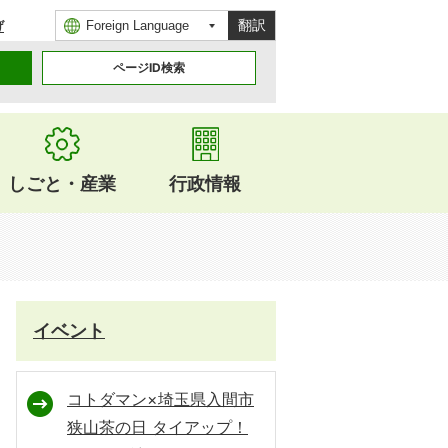
翻訳
げ
ページID検索
しごと・産業
行政情報
イベント
コトダマン×埼玉県入間市
狭山茶の日 タイアップ！