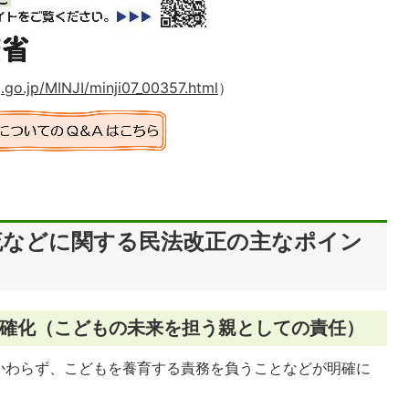
.go.jp/MINJI/minji07_00357.html
）
流などに関する民法改正の主なポイン
確化（こどもの未来を担う親としての責任）
かわらず、こどもを養育する責務を負うことなどが明確に