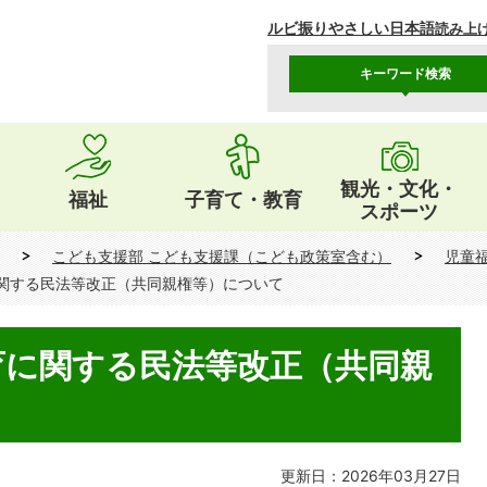
ルビ振り
やさしい日本語
読み上
キーワード検索
観光・文化・
福祉
子育て・教育
スポーツ
こども支援部 こども支援課（こども政策室含む）
児童
関する民法等改正（共同親権等）について
育に関する民法等改正（共同親
更新日：2026年03月27日