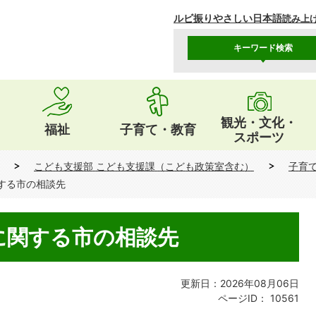
ルビ振り
やさしい日本語
読み上
キーワード検索
観光・文化・
福祉
子育て・教育
スポーツ
こども支援部 こども支援課（こども政策室含む）
子育
する市の相談先
に関する市の相談先
更新日：2026年08月06日
ページID：
10561