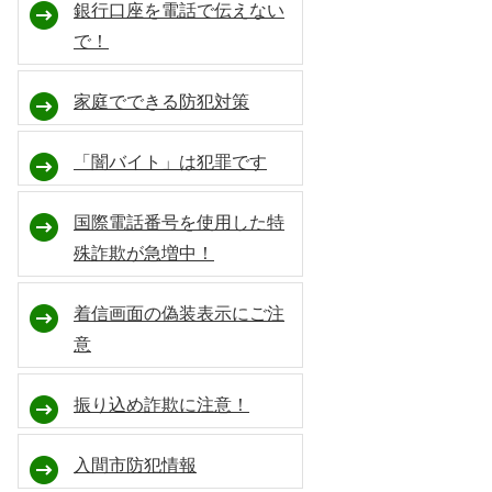
銀行口座を電話で伝えない
で！
家庭でできる防犯対策
「闇バイト」は犯罪です
国際電話番号を使用した特
殊詐欺が急増中！
着信画面の偽装表示にご注
意
振り込め詐欺に注意！
入間市防犯情報