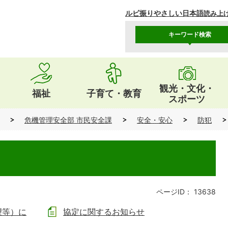
ルビ振り
やさしい日本語
読み上
キーワード検索
観光・文化・
福祉
子育て・教育
スポーツ
危機管理安全部 市民安全課
安全・安心
防犯
ページID：
13638
望等）に
協定に関するお知らせ