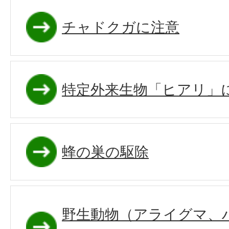
チャドクガに注意
特定外来生物「ヒアリ」
蜂の巣の駆除
野生動物（アライグマ、