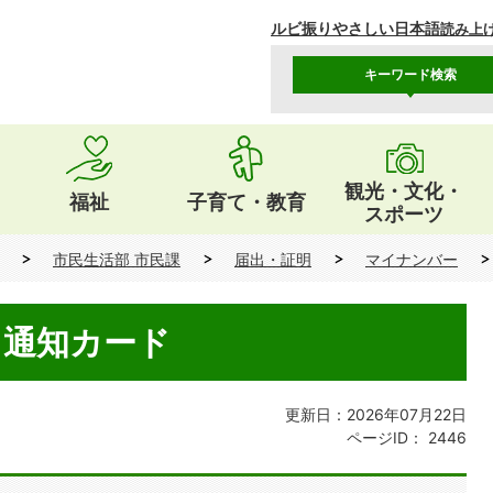
ルビ振り
やさしい日本語
読み上
キーワード検索
観光・文化・
福祉
子育て・教育
スポーツ
市民生活部 市民課
届出・証明
マイナンバー
・通知カード
更新日：2026年07月22日
ページID：
2446