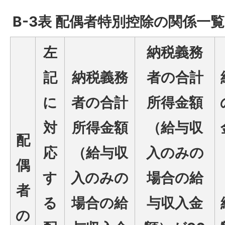
B-3表 配偶者特別控除の関係一覧
左
納税義務
記
納税義務
者の合計
に
者の合計
所得金額
対
所得金額
（給与収
配
応
（給与収
入のみの
偶
す
入のみの
場合の給
者
る
場合の給
与収入金
の