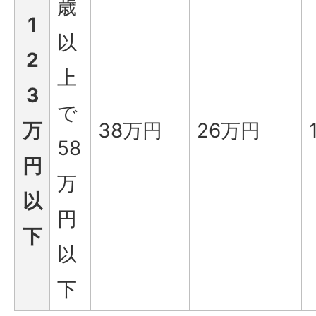
歳
1
以
2
上
3
で
万
38万円
26万円
58
円
万
以
円
下
以
下