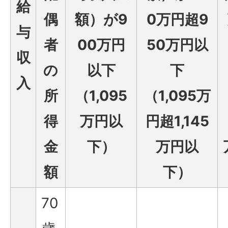
給
偶
額）が9
0万円超9
与
者
00万円
50万円以
収
の
以下
下
入
所
（1,095
（1,095万
得
万円以
円超1,145
金
下）
万円以
額
下）
70