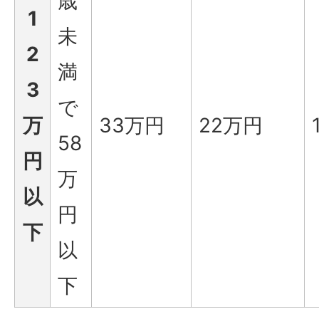
歳
1
未
2
満
3
で
万
33万円
22万円
58
円
万
以
円
下
以
下