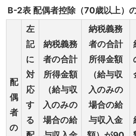
B-2表 配偶者控除（70歳以上）
左
納税義務
記
納税義務
者の合計
に
者の合計
所得金額
対
所得金額
（給与収
配
応
（給与収
入のみの
偶
す
入のみの
場合の給
者
る
場合の給
与収入金
の
配
与収入金
額）が90