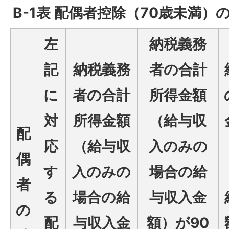
B-1表 配偶者控除（70歳未満）
左
納税義務
記
納税義務
者の合計
に
者の合計
所得金額
対
所得金額
（給与収
配
応
（給与収
入のみの
偶
す
入のみの
場合の給
者
る
場合の給
与収入金
の
配
与収入金
額）が90