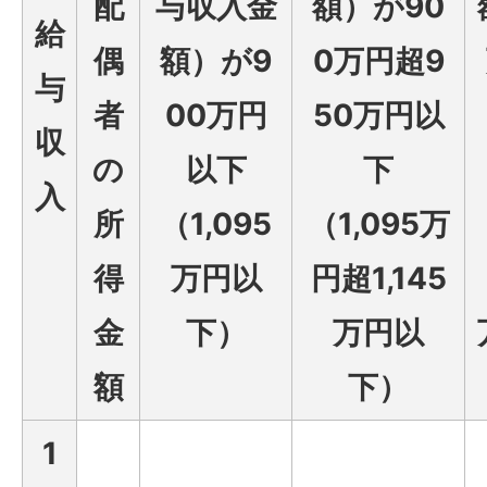
配
与収入金
額）が90
給
偶
額）が9
0万円超9
与
者
00万円
50万円以
収
の
以下
下
入
所
（1,095
（1,095万
得
万円以
円超1,145
金
下）
万円以
額
下）
1