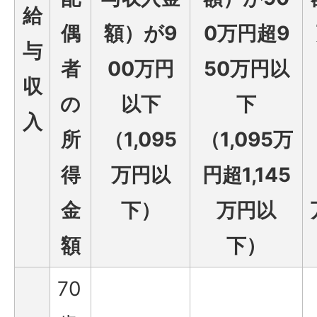
給
偶
額）が9
0万円超9
与
者
00万円
50万円以
収
の
以下
下
入
所
（1,095
（1,095万
得
万円以
円超1,145
金
下）
万円以
額
下）
70