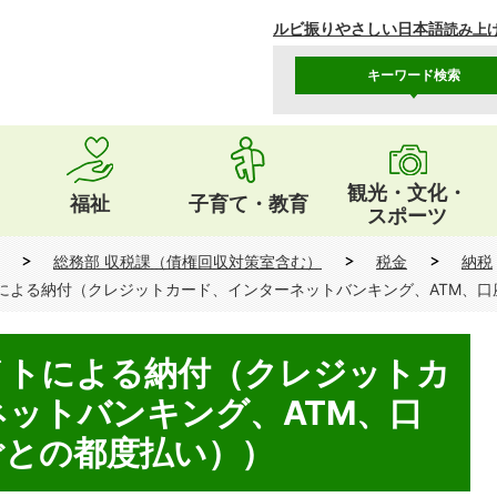
ルビ振り
やさしい日本語
読み上
キーワード検索
観光・文化・
福祉
子育て・教育
スポーツ
総務部 収税課（債権回収対策室含む）
税金
納税
による納付（クレジットカード、インターネットバンキング、ATM、口
イトによる納付（クレジットカ
ットバンキング、ATM、口
ごとの都度払い））