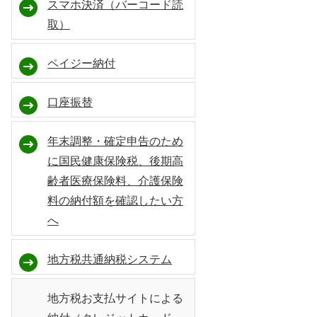
スマホ決済（バーコード読
取）
ペイジー納付
口座振替
年末調整・確定申告のため
に国民健康保険税、後期高
齢者医療保険料、介護保険
料の納付額を確認したい方
へ
地方税共通納税システム
地方税お支払サイトによる