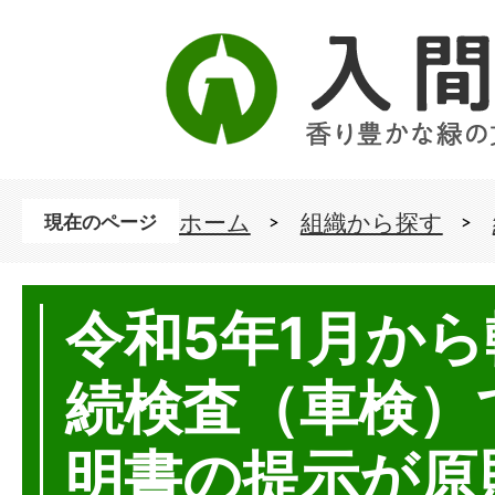
ホーム
組織から探す
現在のページ
令和5年1月か
続検査（車検）
明書の提示が原