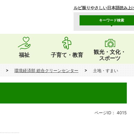
ルビ振り
やさしい日本語
読み上
キーワード検索
観光・文化・
福祉
子育て・教育
スポーツ
環境経済部 総合クリーンセンター
土地・すまい
ページID：
4015