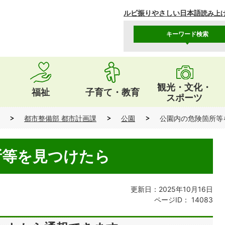
ルビ振り
やさしい日本語
読み上
キーワード検索
観光・文化・
福祉
子育て・教育
スポーツ
都市整備部 都市計画課
公園
公園内の危険箇所等
所等を見つけたら
更新日：2025年10月16日
ページID：
14083