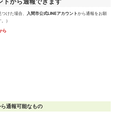
ウントから通報できます
見つけた場合、
入間市公式LINEアカウント
から通報をお願
す。）
から
から通報可能なもの