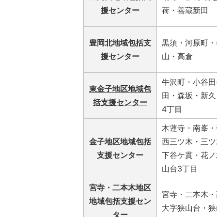
援センター
荷・善蔵新田
豊岡北地域包括支
黒須・河原町・
援センター
山・高倉
牛沢町・小谷田
東金子地区地域包
田・森坂・新久
括支援センター
4丁目
木蓮寺・南峯・
金子地区地域包括
西三ツ木・三ツ
支援センター
下谷ケ貫・花ノ
山台3丁目
宮寺・二本木地区
宮寺・二本木・
地域包括支援セン
大字狭山台・狭
ター