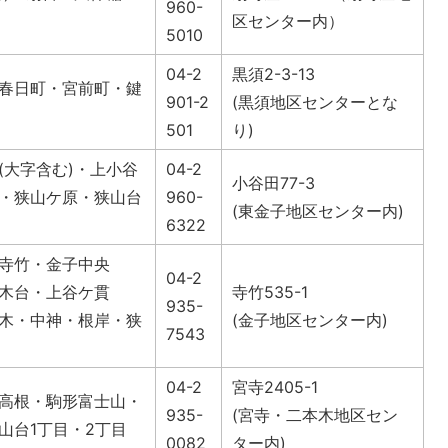
960-
区センター内）
5010
04-2
黒須2-3-13
春日町・宮前町・鍵
901-2
(黒須地区センターとな
501
り)
(大字含む)・上小谷
04-2
小谷田77-3
・狭山ケ原・狭山台
960-
(東金子地区センター内)
6322
寺竹・金子中央
04-2
木台・上谷ケ貫
寺竹535-1
935-
木・中神・根岸・狭
(金子地区センター内)
7543
04-2
宮寺2405-1
高根・駒形富士山・
935-
(宮寺・二本木地区セン
山台1丁目・2丁目
0082
ター内)