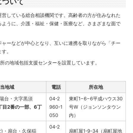
について
運営している総合相談機関です。高齢者の方が住みなれた
るように、介護・福祉・保健・医療など、さまざまな面で
ジャーなどが中心となり、互いに連携を取りながら「チー
ます。
ヶ所の地域包括支援センターを設置しています。
当地域
電話
所在地
陽台・大字黒須
04-2
東町1−6−6平成ハウス30
丁目2番の一部、6丁
960-1
号W（ジョンソンタウン
050
内）
04-2
む)・扇台・久保稲
扇町屋1-9-34（扇町屋地