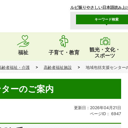
ルビ振り
やさしい日本語
読み上
キーワード検索
観光・文化・
福祉
子育て・教育
スポーツ
高齢者福祉・介護
高齢者福祉施設
地域包括支援センター
ンターのご案内
更新日：2026年04月21日
ページID：
6947