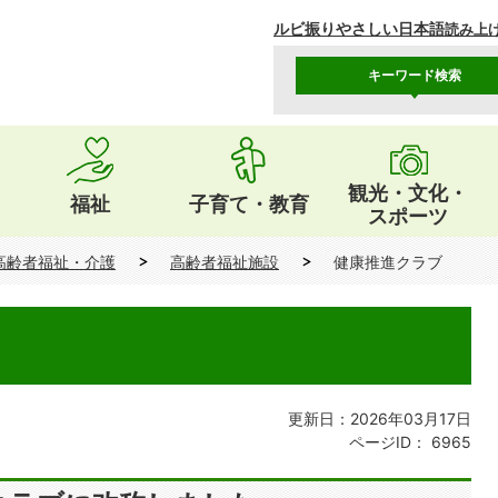
ルビ振り
やさしい日本語
読み上
キーワード検索
観光・文化・
福祉
子育て・教育
スポーツ
高齢者福祉・介護
高齢者福祉施設
健康推進クラブ
更新日：2026年03月17日
ページID：
6965