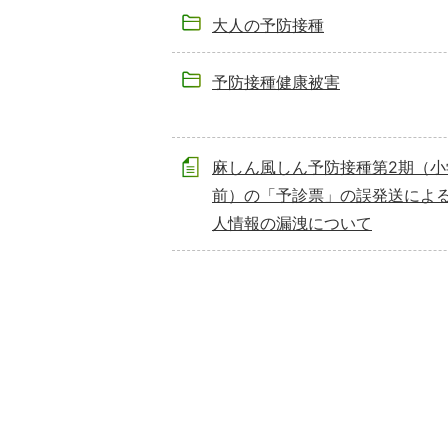
大人の予防接種
予防接種健康被害
麻しん風しん予防接種第2期（小
前）の「予診票」の誤発送によ
人情報の漏洩について