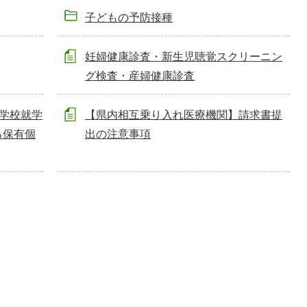
子どもの予防接種
妊婦健康診査・新生児聴覚スクリーニン
グ検査・産婦健康診査
学校就学
【県内相互乗り入れ医療機関】請求書提
る保有個
出の注意事項