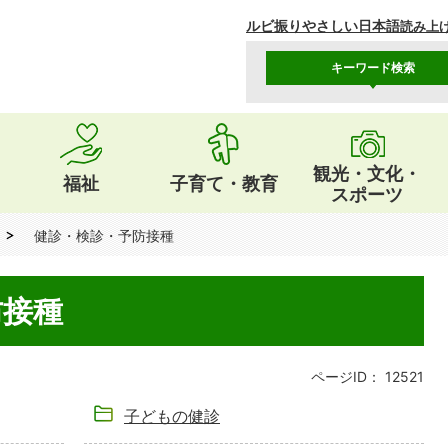
ルビ振り
やさしい日本語
読み上
キーワード検索
観光・文化・
福祉
子育て・教育
スポーツ
健診・検診・予防接種
防接種
ページID：
12521
子どもの健診