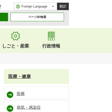
翻訳
げ
ページID検索
しごと・産業
行政情報
医療・健康
医療
病気・感染症