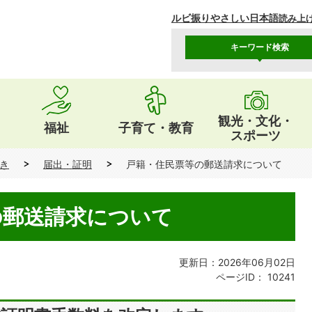
ルビ振り
やさしい日本語
読み上
キーワード検索
観光・文化・
福祉
子育て・教育
スポーツ
き
届出・証明
戸籍・住民票等の郵送請求について
の郵送請求について
更新日：2026年06月02日
ページID：
10241