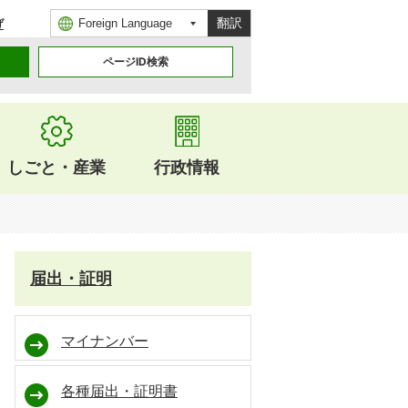
翻訳
げ
ページID検索
しごと・産業
行政情報
届出・証明
マイナンバー
各種届出・証明書