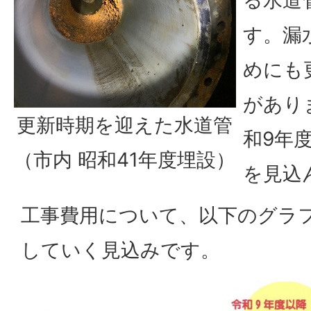
す。漏
めにも
があり
更新時期を迎えた水道管
和9年
（市内 昭和41年度埋設）
を見込
工事費用について、以下のグラ
していく見込みです。