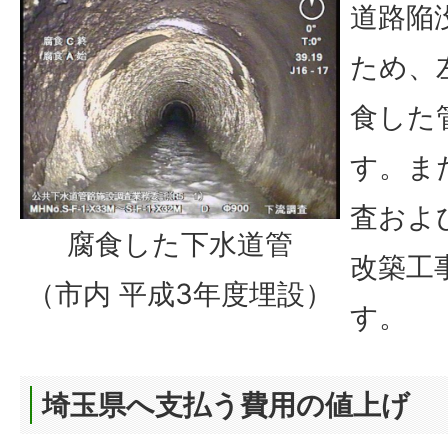
道路陥
ため、
食した
す。ま
査およ
腐食した下水道管
改築工
（市内 平成3年度埋設）
す。
埼玉県へ支払う費用の値上げ