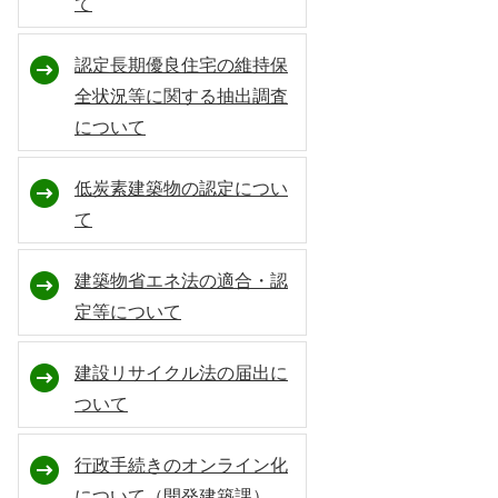
て
認定長期優良住宅の維持保
全状況等に関する抽出調査
について
低炭素建築物の認定につい
て
建築物省エネ法の適合・認
定等について
建設リサイクル法の届出に
ついて
行政手続きのオンライン化
について（開発建築課）