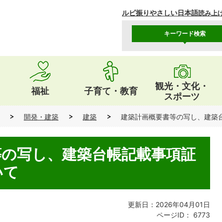
ルビ振り
やさしい日本語
読み上
キーワード検索
観光・文化・
福祉
子育て・教育
スポーツ
開発・建築
建築
建築計画概要書等の写し、建築
等の写し、建築台帳記載事項証
いて
更新日：2026年04月01日
ページID：
6773