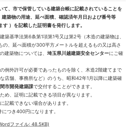
いて、市で保管している建築台帳に記載されていることを
、建築物の用途、延べ面積、確認済年月日および番号等
ます
）を記載した証明書を発行します。
建築基準法第6条第1項第1号又は第2号（木造の建築物は、
もの、延べ面積が300平方メートルを超えるもの又は高さ
）の建築物については、
埼玉県川越建築安全センター
にご確
の例外許可が必要であったものを除く、木造2階建てまで
な店舗、事務所など）のうち、昭和42年1月以降に建築確
入間市開発建築課
で交付することができます。
るため、証明に記載できる項目が異なります。
書に記載できない場合があります。
件につき400円になります。
dファイル: 48.5KB)