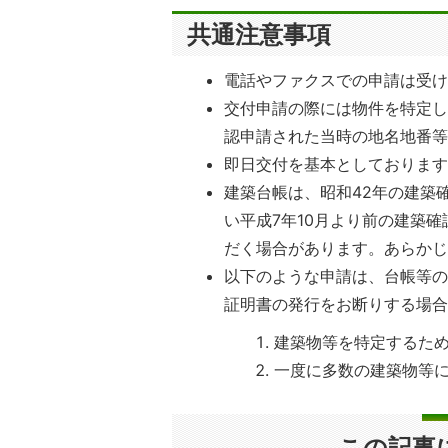
共通注意事項
電話やファクスでの申請は受
交付申請の際には物件を特定
認申請された当時の地名地番
即日交付を基本としておりま
建築台帳は、昭和42年の建築
い平成7年10月より前の建築
だく場合があります。あらか
以下のような申請は、台帳等
証明書の発行をお断りする場
建築物等を特定するた
一度に多数の建築物等
この記事