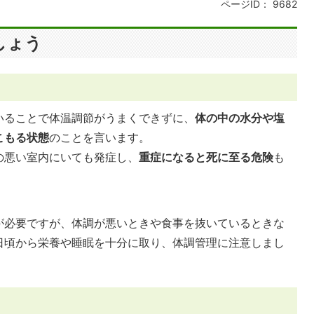
ページID：
9682
しょう
いることで体温調節がうまくできずに、
体の中の水分や塩
こもる状態
のことを言います。
の悪い室内にいても発症し、
重症になると死に至る危険
も
が必要ですが、体調が悪いときや食事を抜いているときな
日頃から栄養や睡眠を十分に取り、体調管理に注意しまし