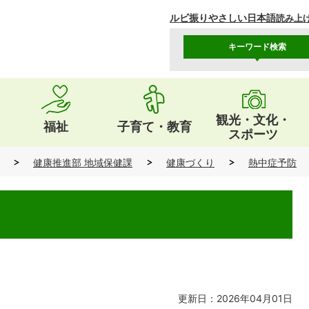
ルビ振り
やさしい日本語
読み上
キーワード検索
観光・文化・
福祉
子育て・教育
スポーツ
健康推進部 地域保健課
健康づくり
熱中症予防
更新日：2026年04月01日