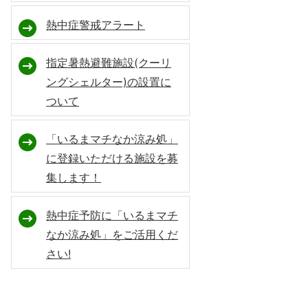
熱中症警戒アラート
指定暑熱避難施設(クーリ
ングシェルター)の設置に
ついて
「いるまマチなか涼み処」
に登録いただける施設を募
集します！
熱中症予防に「いるまマチ
なか涼み処」をご活用くだ
さい!