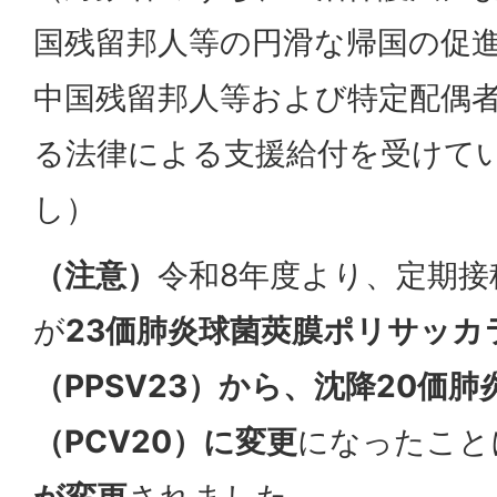
国残留邦人等の円滑な帰国の促
中国残留邦人等および特定配偶
る法律による支援給付を受けて
し）
（注意）
令和8年度より、定期
が
23価肺炎球菌莢膜ポリサッカ
（PPSV23）から、沈降20価
（PCV20）に変更
になったこと