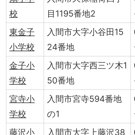
校
目1195番地2
東金子
入間市大字小谷田15
小学校
24番地
金子小
入間市大字西三ツ木1
学校
50番地
宮寺小
入間市宮寺594番地
学校
の1
藤沢小
入間市大字上藤沢38