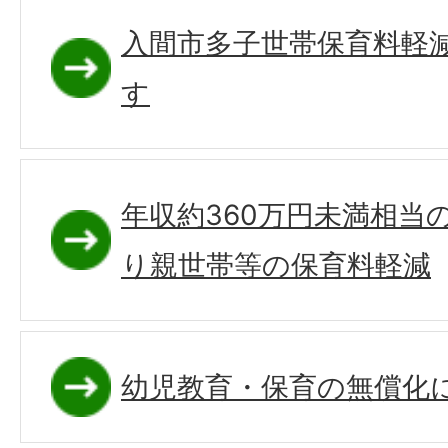
入間市多子世帯保育料軽
す
年収約360万円未満相当
り親世帯等の保育料軽減
幼児教育・保育の無償化