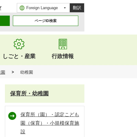
翻訳
げ
ページID検索
しごと・産業
行政情報
稚園
幼稚園
保育所・幼稚園
保育所（園）・認定こども
園（保育）・小規模保育施
設