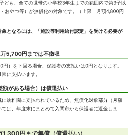
の子ども、全ての世帯の小学校3年生までの範囲内で第3子以
・おやつ等）が無償化の対象です。（上限：月額4,800円
対象となるには、「施設等利用給付認定」を受ける必要が
万5,700円までは不徴収
700円）を下回る場合、保護者の支払いは0円となります。
稚園に支払います。
差額がある場合）は償還払い
既に幼稚園に支払われているため、無償化対象部分（月額
いては、年度末にまとめて入間市から保護者に返金しま
1,300円まで無償（償還払い）