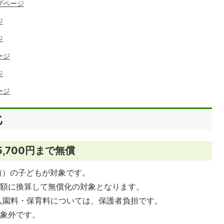
プページ
ジ
ジ
ージ
ジ
ージ
化
,700円まで無償
前）の子どもが対象です。
月額に換算して無償化の対象となります。
の入園料・保育料については、保護者負担です。
対象外です。