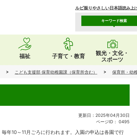
ルビ振り
やさしい日本語
読み上
キーワード検索
観光・文化・
福祉
子育て・教育
スポーツ
こども支援部 保育幼稚園課（保育所含む）
保育所・幼
更新日：2025年04月30日
ページID：
0495
毎年10～11月ごろに行われます。入園の申込は各園で行