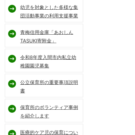
幼児を対象とした多様な集
団活動事業の利用支援事業
青梅信用金庫「あおしん
TASUKI寄附金」
令和8年度入間市内私立幼
稚園園児募集
公立保育所の重要事項説明
書
保育所のボランティア事例
を紹介します
医療的ケア児の保育につい