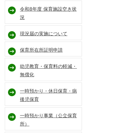
令和8年度 保育施設空き状
況
現況届の実施について
保育所在所証明申請
幼児教育・保育料の軽減・
無償化
一時預かり・休日保育・病
後児保育
一時預かり事業（公立保育
所）