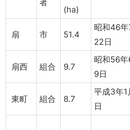
者
(ha)
昭和46年
扇
市
51.4
22日
昭和56年
扇西
組合
9.7
9日
平成3年1
東町
組合
8.7
日