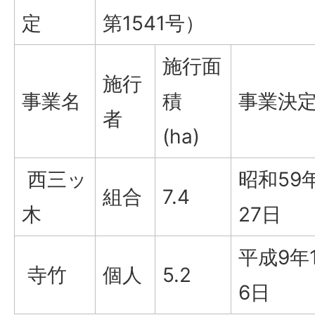
定
第1541号）
施行面
施行
事業名
積
事業決
者
(ha)
西三ッ
昭和59
組合
7.4
木
27日
平成9年
寺竹
個人
5.2
6日