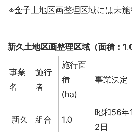
※金子土地区画整理区域には
未施
新久土地区画整理区域（面積：1.0
施行面
事業
施行
積
事業決定
名
者
(ha)
昭和56年
新久
組合
1.0
2日