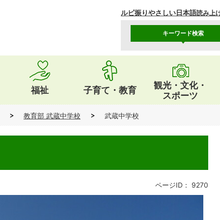
ルビ振り
やさしい日本語
読み上
キーワード検索
観光・文化・
福祉
子育て・教育
スポーツ
教育部 武蔵中学校
武蔵中学校
ページID：
9270