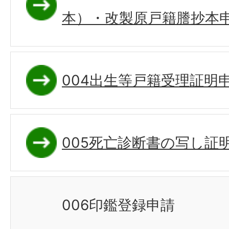
本）・改製原戸籍謄抄本
004出生等戸籍受理証明
005死亡診断書の写し証
006印鑑登録申請