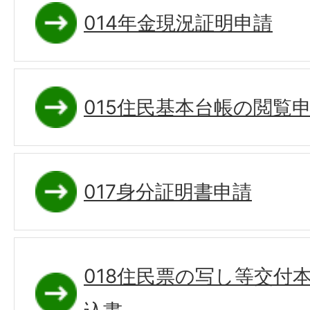
014年金現況証明申請
015住民基本台帳の閲覧
017身分証明書申請
018住民票の写し等交付