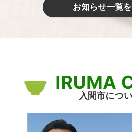
2026年08月06日
お知らせ一覧を
NEW
ヤングケアラー支援事業を実
います
2026年08月06日
NEW
ヤングケアラー支援に関わる
IRUMA 
入間市につ