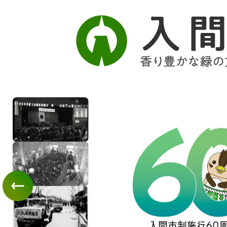
2
枚
目
の
ス