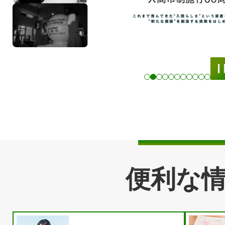
ラ
イ
ド
便利な