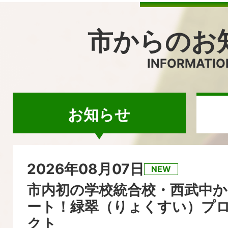
市からのお
INFORMATIO
お知らせ
お
2026年08月07日
NEW
知
市内初の学校統合校・西武中
ート！緑翠（りょくすい）プ
ら
クト