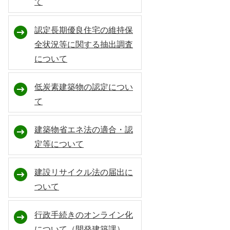
て
認定長期優良住宅の維持保
全状況等に関する抽出調査
について
低炭素建築物の認定につい
て
建築物省エネ法の適合・認
定等について
建設リサイクル法の届出に
ついて
行政手続きのオンライン化
について（開発建築課）