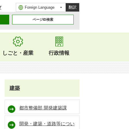
翻訳
げ
ページID検索
しごと・産業
行政情報
建築
都市整備部 開発建築課
開発・建築・道路等につい