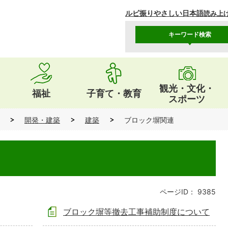
ルビ振り
やさしい日本語
読み上
キーワード検索
観光・文化・
福祉
子育て・教育
スポーツ
開発・建築
建築
ブロック塀関連
ページID：
9385
ブロック塀等撤去工事補助制度について