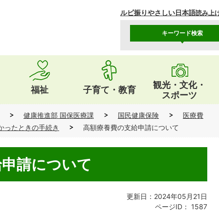
ルビ振り
やさしい日本語
読み上
キーワード検索
観光・文化・
福祉
子育て・教育
スポーツ
健康推進部 国保医療課
国民健康保険
医療費
かったときの手続き
高額療養費の支給申請について
給申請について
更新日：2024年05月21日
ページID：
1587