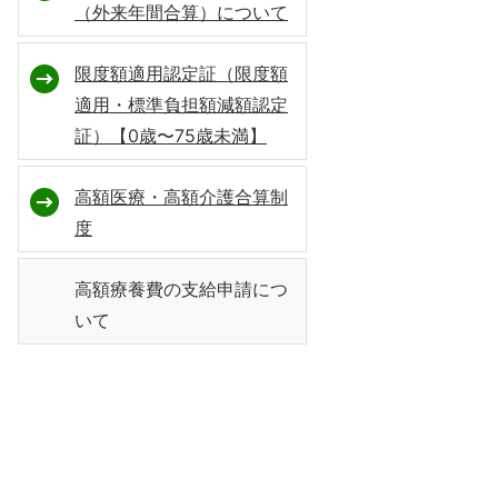
（外来年間合算）について
限度額適用認定証（限度額
適用・標準負担額減額認定
証）【0歳〜75歳未満】
高額医療・高額介護合算制
度
高額療養費の支給申請につ
いて