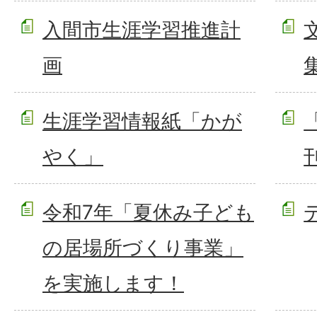
入間市生涯学習推進計
画
生涯学習情報紙「かが
やく」
令和7年「夏休み子ども
の居場所づくり事業」
を実施します！