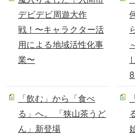
デビデビ周遊大作
戦！〜キャラクター活
用による地域活性化事
業〜
「飲む」から「食べ
る」へ。 「狭山茶うど
ん」新登場