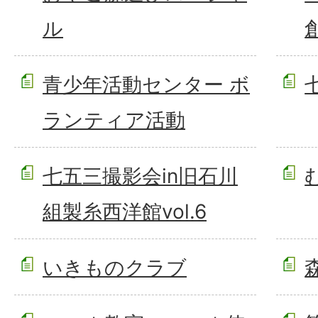
ル
青少年活動センター ボ
ランティア活動
七五三撮影会in旧石川
組製糸西洋館vol.6
いきものクラブ